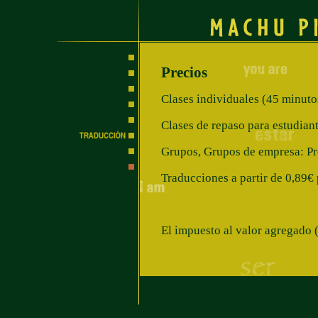
Precios
Clases individuales (45 minuto
Clases de repaso para estudian
Grupos, Grupos de empresa: Pre
Traducciones a partir de 0,89€ 
El impuesto al valor agregado (